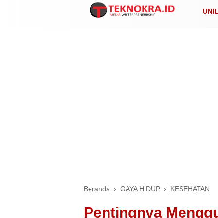
UNI
Beranda
›
GAYA HIDUP
›
KESEHATAN
Pentingnya Mengg