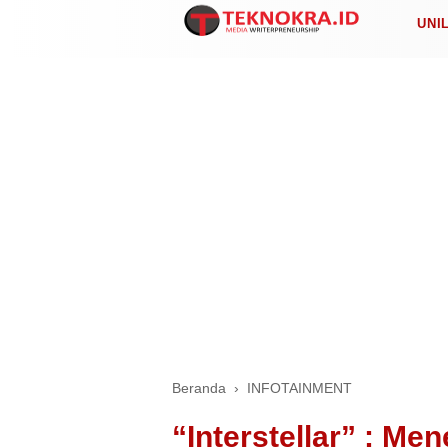
UNI
Beranda
›
INFOTAINMENT
“Interstellar” : M