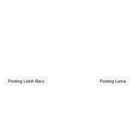
Posting Lebih Baru
Posting Lama